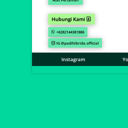
Hubungi Kami
+6282144381886
IG @padihibrida.official
Instagram
Y