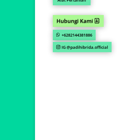
Hubungi Kami
+6282144381886
IG @padihibrida.official