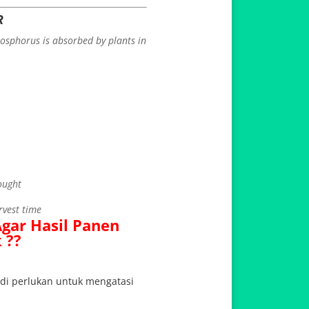
R
osphorus is absorbed by plants in
ought
rvest time
gar Hasil Panen
 ??
 di perlukan untuk mengatasi