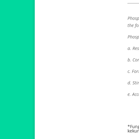
Phosp
the f
Phosph
a. Re
b. Co
c. Fo
d. St
e. Acc
*Fung
kekur