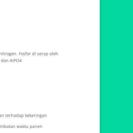
itrogen. Fosfor di serap oleh
4 dan AIPO4
an terhadap kekeringan
lambatan waktu panen