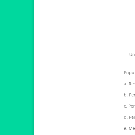
Un
Pupuk
a. Re
b. P
c. Pe
d. Pe
e. M