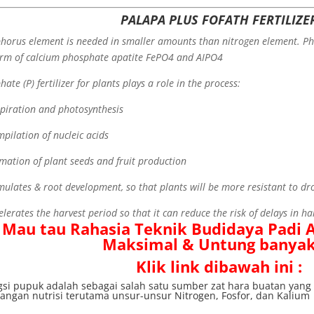
PALAPA PLUS FOFATH FERTILIZE
horus element is needed in smaller amounts than nitrogen element. Ph
orm of calcium phosphate apatite FePO4 and AIPO4
ate (P) fertilizer for plants plays a role in the process:
spiration and photosynthesis
mpilation of nucleic acids
rmation of plant seeds and fruit production
imulates & root development, so that plants will be more resistant to dr
elerates the harvest period so that it can reduce the risk of delays in ha
Mau tau Rahasia Teknik Budidaya Padi A
Maksimal & Untung banyak
Klik link dibawah ini :
si pupuk adalah sebagai salah satu sumber zat hara buatan yang
angan nutrisi terutama unsur-unsur Nitrogen, Fosfor, dan Kalium