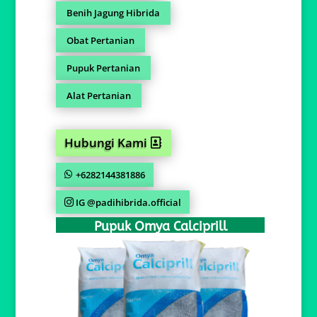
Benih Jagung Hibrida
Obat Pertanian
Pupuk Pertanian
Alat Pertanian
Hubungi Kami
+6282144381886
IG @padihibrida.official
Pupuk Omya Calciprill