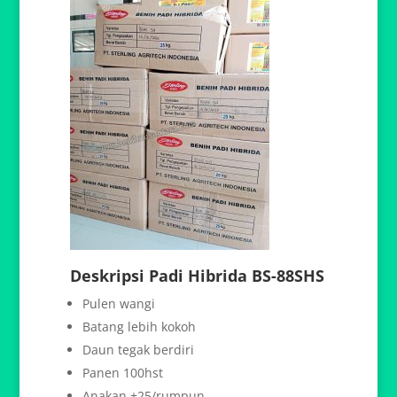
Deskripsi Padi Hibrida BS-88SHS
Pulen wangi
Batang lebih kokoh
Daun tegak berdiri
Panen 100hst
Anakan ±25/rumpun