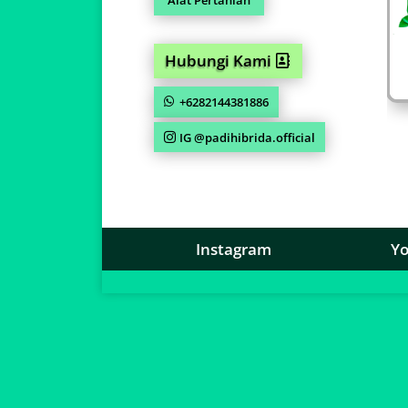
Hubungi Kami
+6282144381886
IG @padihibrida.official
Instagram
Y