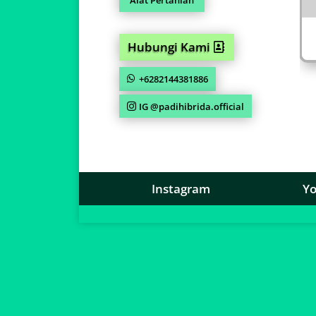
Hubungi Kami
+6282144381886
IG @padihibrida.official
Instagram
Y